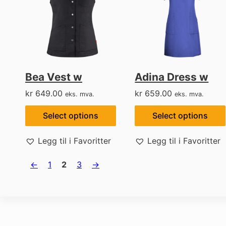
Bea Vest w
Adina Dress w
kr
649.00
kr
659.00
eks. mva.
eks. mva.
Select options
Select options
Legg til i Favoritter
Legg til i Favoritter
←
1
2
3
→