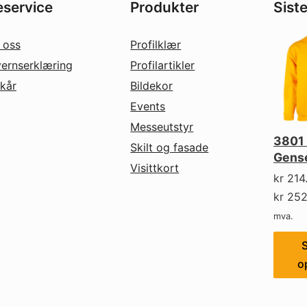
service
Produkter
Sist
 oss
Profilklær
ernserklæring
Profilartikler
lkår
Bildekor
Events
Messeutstyr
3801 
Skilt og fasade
Gens
Visittkort
kr
214
kr
252
mva.
S
o