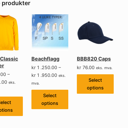
e produkter
Classic
Beachflagg
BBB820 Caps
er
kr
1 .250.00
–
kr
76.00
eks. mva.
.00
–
kr
1 .950.00
eks.
Select
.00
eks.
mva.
options
Select
elect
options
ptions