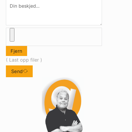
Fjern
( Last opp filer )
Send