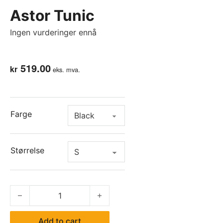
Astor Tunic
Ingen vurderinger ennå
519.00
kr
eks. mva.
Farge
Størrelse
Astor Tunic quantity
Add to cart