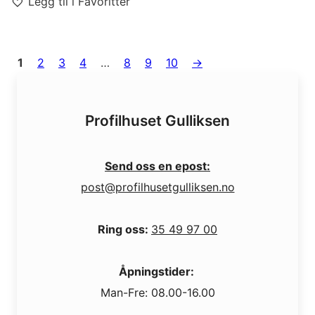
Legg til i Favoritter
1
2
3
4
…
8
9
10
→
Profilhuset Gulliksen
Send oss en epost:
post@profilhusetgulliksen.no
Ring oss:
35 49 97 00
Åpningstider:
Man-Fre: 08.00-16.00