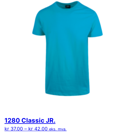
1280 Classic JR.
kr
37.00
–
kr
42.00
eks. mva.