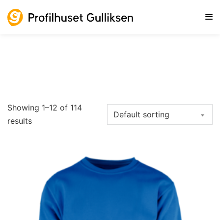
Gå til hovedinnhold
Gå til sidebunn
Showing 1–12 of 114
results