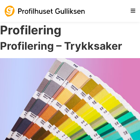
Gå til hovedinnhold
Gå til sidebunn
Profilering
Profilering – Trykksaker