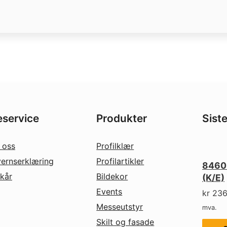
service
Produkter
Sist
 oss
Profilklær
ernserklæring
Profilartikler
8460
lkår
Bildekor
(K/E)
Events
kr
236
Messeutstyr
mva.
Skilt og fasade