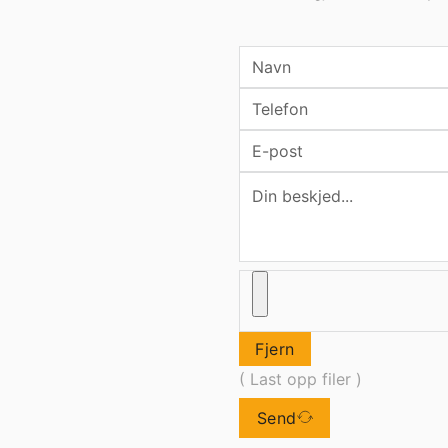
Fjern
( Last opp filer )
Send